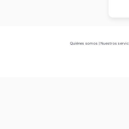
(Abrir nueva vent
Quiénes somos
Nuestros servic