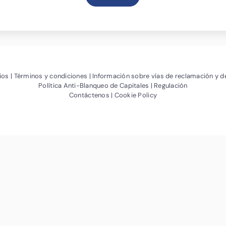
ana)
(Abrir nueva ventana)
(Abrir nueva ventana)
ios
Términos y condiciones
Información sobre vías de reclamación y d
(Abrir nueva ventana)
Política Anti-Blanqueo de Capitales
Regulación
(Abrir nueva ventana)
(Abrir nueva ventana)
Contáctenos
Cookie Policy