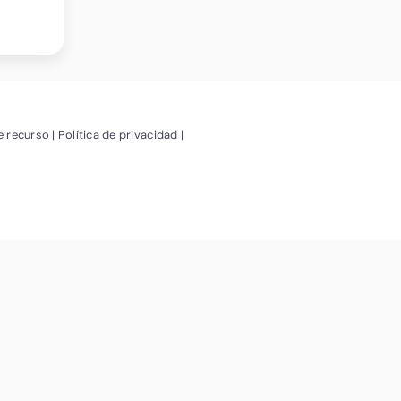
(Abrir nueva ventana)
(Abrir nueva ventana)
e recurso
Política de privacidad