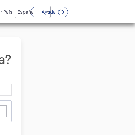
(Abrir nueva ventana)
ir País
Ayuda
a?